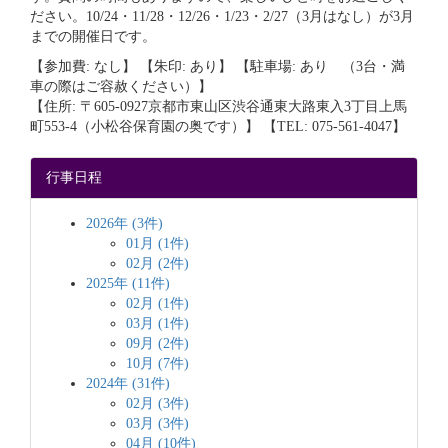
ださい。10/24・11/28・12/26・1/23・2/27（3月はなし）が3月
までの開催日です。
【参加費: なし】 【朱印: あり】 【駐車場: あり （3台・満
車の際はご容赦ください）】
【住所: 〒605-0927京都市東山区渋谷通東大路東入3丁目上馬
町553-4（小松谷保育園の奥です）】 【TEL: 075-561-4047】
行事日程
2026年 (3件)
01月 (1件)
02月 (2件)
2025年 (11件)
02月 (1件)
03月 (1件)
09月 (2件)
10月 (7件)
2024年 (31件)
02月 (3件)
03月 (3件)
04月 (10件)