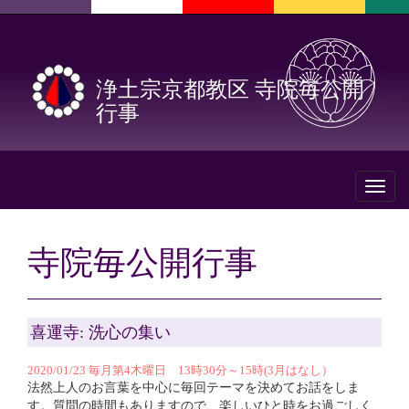
浄土宗京都教区 寺院毎公開
行事
Toggl
naviga
寺院毎公開行事
喜運寺: 洗心の集い
2020/01/23 毎月第4木曜日 13時30分～15時(3月はなし）
法然上人のお言葉を中心に毎回テーマを決めてお話をしま
す。質問の時間もありますので、楽しいひと時をお過ごしく