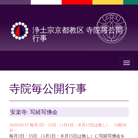
浄土宗京都教区 寺院毎公開
行事
Toggl
naviga
寺院毎公開行事
安楽寺: 写経写佛会
2020/03/15 毎月1日・15日 （1月1日・８月15日は無し） 13時30
分～
毎月1日・15日 （1月1日・８月15日は無し）に写経写佛会を