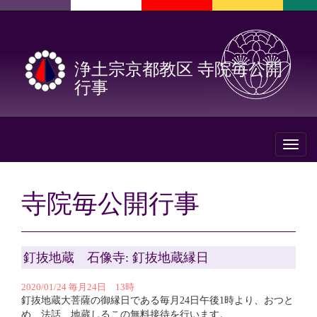
浄土宗京都教区 寺院毎公開
行事
Toggl
naviga
寺院毎公開行事
釘抜地蔵 石像寺: 釘抜地蔵縁日
2020/01/24 毎月24日 13時
釘抜地蔵大菩薩の御縁日である毎月24日午後1時より、おつと
め、法話、地蔵しるこの無料接待を行います。