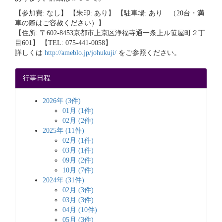
【参加費: なし】 【朱印: あり】 【駐車場: あり （20台・満
車の際はご容赦ください）】
【住所: 〒602-8453京都市上京区浄福寺通一条上ル笹屋町２丁
目601】 【TEL: 075-441-0058】
詳しくは
http://ameblo.jp/johukuji/
をご参照ください。
行事日程
2026年 (3件)
01月 (1件)
02月 (2件)
2025年 (11件)
02月 (1件)
03月 (1件)
09月 (2件)
10月 (7件)
2024年 (31件)
02月 (3件)
03月 (3件)
04月 (10件)
05月 (3件)