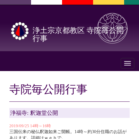
浄土宗京都教区 寺院毎公開
行事
Toggl
naviga
寺院毎公開行事
浄福寺: 釈迦堂公開
2019/09/25 14時～16時
三国伝来の秘仏釈迦如来ご開帳。14時～約30分住職のお話が
あります。詳細はｗｅｂで。