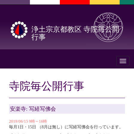
浄土宗京都教区 寺院毎公開
行事
Toggl
naviga
寺院毎公開行事
安楽寺: 写経写佛会
2019/06/15 9時～16時
毎月1日・15日 （8月は無し）に写経写佛会を行っています。