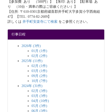
【参加費: あり （500円）】 【朱印: あり】 【駐車場: あ
り （10台・満車の際はご容赦ください）】
【住所: 〒610-0301京都府綴喜郡井手町大字多賀小字西南組
47】 【TEL: 0774-82-2609】
詳しくは
井手町安楽寺にて検索
をご参照ください。
行事日程
2026年 (3件)
01月 (1件)
02月 (2件)
2025年 (11件)
02月 (1件)
03月 (1件)
09月 (2件)
10月 (7件)
2024年 (31件)
02月 (3件)
03月 (3件)
04月 (10件)
05月 (3件)
06月 (3件)