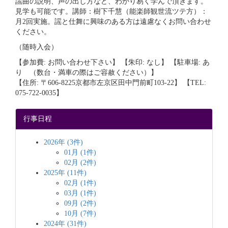
謡曲の説明、声の出し方など、わかり易く学んで頂きます。
見学も可能です。講師：樹下千慧（能楽師観世流ツテ方）：
月2回実施。謡と仕舞に興味のある方は遠慮なくお問い合わせ
ください。
（随時入会）
【参加費: お問い合わせ下さい】 【朱印: なし】 【駐車場: あ
り （数台・満車の際はご容赦ください）】
【住所: 〒606-8225京都市左京区田中門前町103-22】 【TEL:
075-722-0035】
行事日程
2026年 (3件)
01月 (1件)
02月 (2件)
2025年 (11件)
02月 (1件)
03月 (1件)
09月 (2件)
10月 (7件)
2024年 (31件)