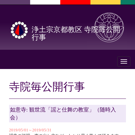
浄土宗京都教区 寺院毎公開
行事
Toggl
naviga
寺院毎公開行事
如意寺: 観世流「謡と仕舞の教室」（随時入
会）
2019/05/01～2019/05/31