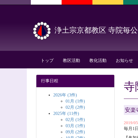
浄土宗京都教区 寺院毎
トップ
教区活動
教化活動
お知らせ
行事日程
寺
2026年 (3件)
01月 (1件)
02月 (2件)
安楽
2025年 (11件)
02月 (1件)
2019/0
03月 (1件)
毎月1
09月 (2件)
【参加