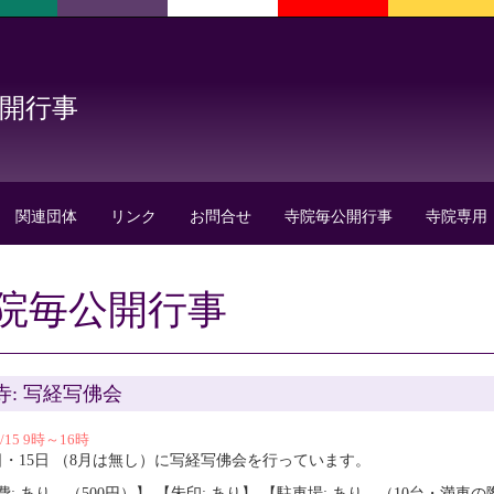
公開行事
関連団体
リンク
お問合せ
寺院毎公開行事
寺院専用
院毎公開行事
寺: 写経写佛会
5/15 9時～16時
日・15日 （8月は無し）に写経写佛会を行っています。
費: あり （500円）】 【朱印: あり】 【駐車場: あり （10台・満