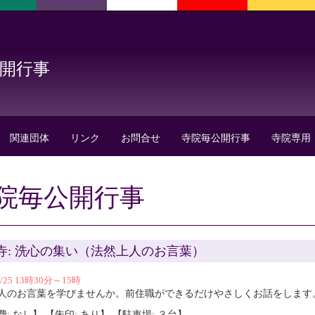
公開行事
関連団体
リンク
お問合せ
寺院毎公開行事
寺院専用
院毎公開行事
寺: 洗心の集い（法然上人のお言葉）
0/25 13時30分～15時
人のお言葉を学びませんか。前住職ができるだけやさしくお話をします
: なし】 【朱印: あり】 【駐車場: ３台】