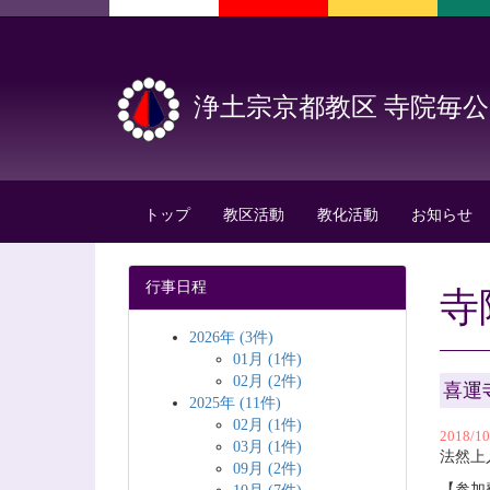
浄土宗京都教区 寺院毎
トップ
教区活動
教化活動
お知らせ
行事日程
寺
2026年 (3件)
01月 (1件)
02月 (2件)
喜運
2025年 (11件)
02月 (1件)
2018/1
03月 (1件)
法然上
09月 (2件)
【参加費