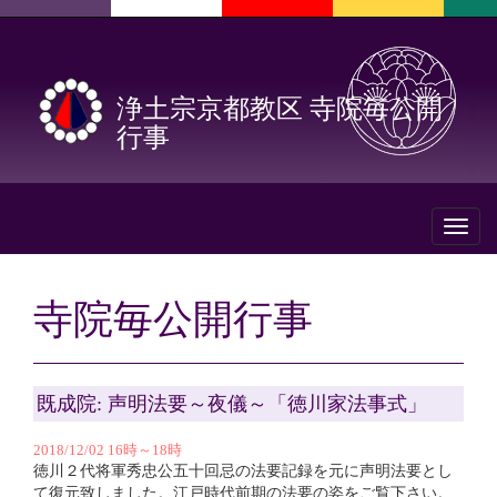
浄土宗京都教区 寺院毎公開
行事
Toggl
naviga
寺院毎公開行事
既成院: 声明法要～夜儀～「徳川家法事式」
2018/12/02 16時～18時
徳川２代将軍秀忠公五十回忌の法要記録を元に声明法要とし
て復元致しました。江戸時代前期の法要の姿をご覧下さい。