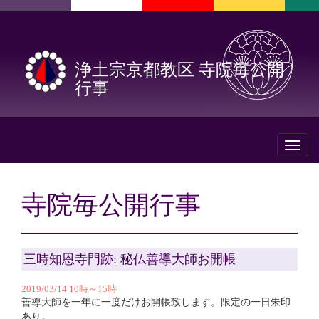
浄土宗京都教区 寺院毎公開
行事
Toggl
naviga
寺院毎公開行事
三時知恩寺門跡: 秘仏善導大師お開帳
2019/03/14 10時～15時
善導大師を一年に一度だけお開帳致します。限定の一日朱印
あり。