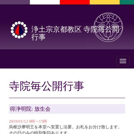
浄土宗京都教区 寺院毎公開
行事
Toggl
naviga
寺院毎公開行事
得浄明院: 放生会
2019/01/12 9時～15時
烏枢沙摩明王を本堂へ安置し法要。お札をお分け致します。
その日のみの特別朱印あります。