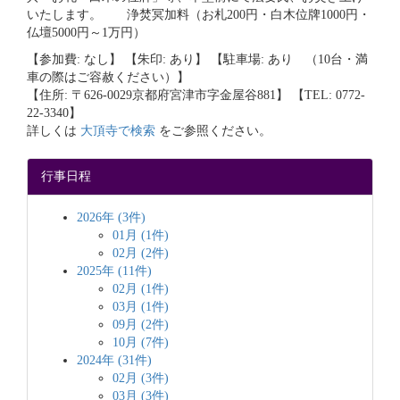
いたします。 浄焚冥加料（お札200円・白木位牌1000円・
仏壇5000円～1万円）
【参加費: なし】 【朱印: あり】 【駐車場: あり （10台・満
車の際はご容赦ください）】
【住所: 〒626-0029京都府宮津市字金屋谷881】 【TEL: 0772-
22-3340】
詳しくは
大頂寺で検索
をご参照ください。
行事日程
2026年 (3件)
01月 (1件)
02月 (2件)
2025年 (11件)
02月 (1件)
03月 (1件)
09月 (2件)
10月 (7件)
2024年 (31件)
02月 (3件)
03月 (3件)