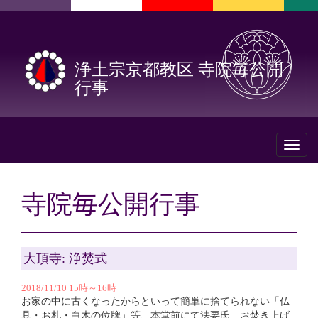
浄土宗京都教区 寺院毎公開
行事
Toggl
naviga
寺院毎公開行事
大頂寺: 浄焚式
2018/11/10 15時～16時
お家の中に古くなったからといって簡単に捨てられない「仏
具・お札・白木の位牌」等、本堂前にて法要氏、お焚き上げ