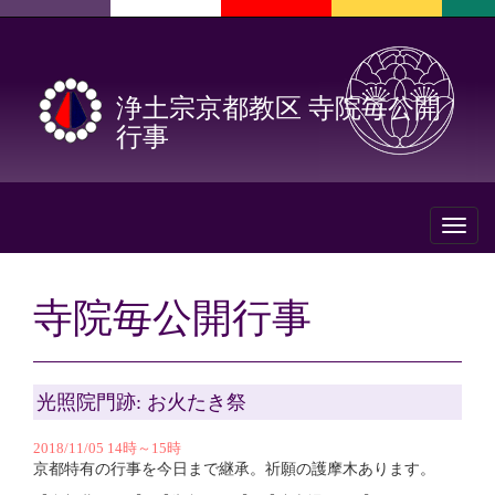
浄土宗京都教区 寺院毎公開
行事
Toggl
naviga
寺院毎公開行事
光照院門跡: お火たき祭
2018/11/05 14時～15時
京都特有の行事を今日まで継承。祈願の護摩木あります。