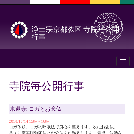
浄土宗京都教区 寺院毎公開
行事
Toggl
naviga
寺院毎公開行事
来迎寺: ヨガとお念仏
2018/10/14 15時～16時
ヨガ体験。ヨガの呼吸法で身心を整えます。次にお念仏。
共々に南無阿弥陀仏とお念仏をお称えします。最後に法話を