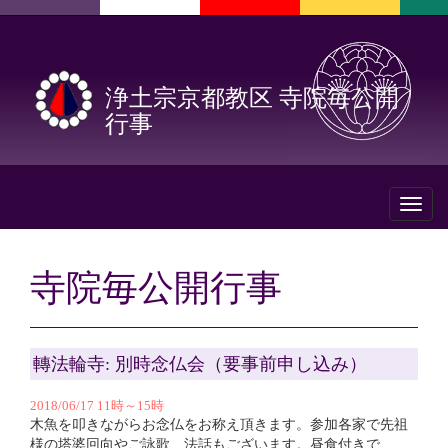
浄土宗京都教区 寺院毎公開
行事
Toggl
naviga
寺院毎公開行事
轉法輪寺: 別時念仏会（要事前申し込み）
2018/06/17 11時～15時
木魚を叩きながらお念仏をお称え頂きます。参加各家で先祖
様の塔婆回向やご詠歌、法話もございます。昼食付きで