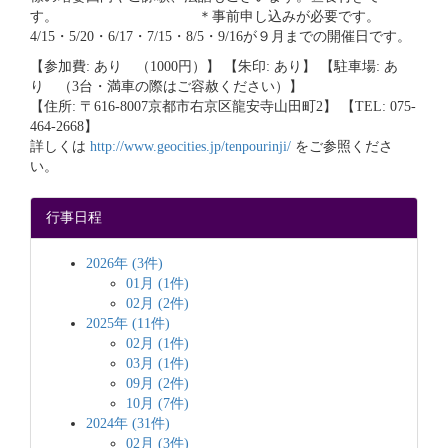
す。 ＊事前申し込みが必要です。
4/15・5/20・6/17・7/15・8/5・9/16が９月までの開催日です。
【参加費: あり （1000円）】 【朱印: あり】 【駐車場: あ
り （3台・満車の際はご容赦ください）】
【住所: 〒616-8007京都市右京区龍安寺山田町2】 【TEL: 075-
464-2668】
詳しくは
http://www.geocities.jp/tenpourinji/
をご参照くださ
い。
行事日程
2026年 (3件)
01月 (1件)
02月 (2件)
2025年 (11件)
02月 (1件)
03月 (1件)
09月 (2件)
10月 (7件)
2024年 (31件)
02月 (3件)