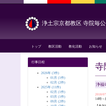
浄土宗京都教区 寺院毎
トップ
教区活動
教化活動
お知らせ
行事日程
寺
2026年 (3件)
01月 (1件)
02月 (2件)
浄福
2025年 (11件)
02月 (1件)
2018/0
03月 (1件)
14時
09月 (2件)
【参加