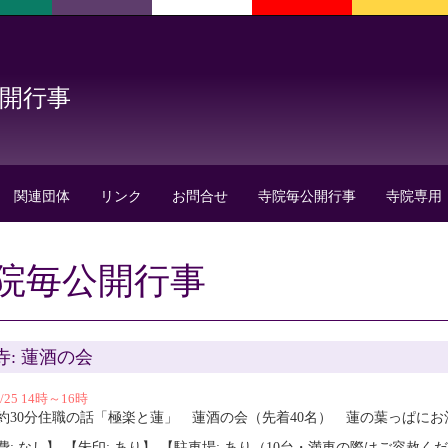
公開行事
関連団体
リンク
お問合せ
寺院毎公開行事
寺院専用
院毎公開行事
寺: 蓮酒の会
7/25 14時～16時
～約30分住職の話「極楽と蓮」 蓮酒の会（先着40名） 蓮の葉っぱに
費: なし】 【朱印: あり】 【駐車場: あり（10台・満車の際はご容赦く