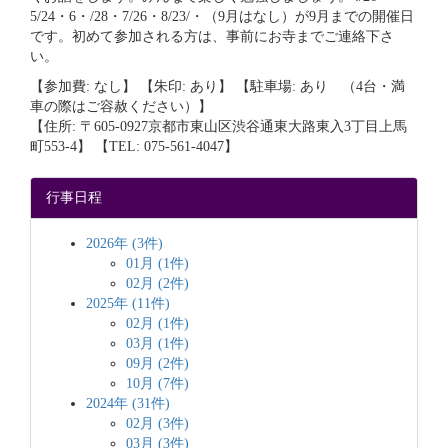
5/24・6・/28・7/26・8/23/・（9月はなし）が9月までの開催日
です。初めて参加される方は、事前にお寺までご連絡下さ
い。
【参加費: なし】 【朱印: あり】 【駐車場: あり （4台・満
車の際はご容赦ください）】
【住所: 〒605-0927京都市東山区渋谷通東大路東入3丁目上馬
町553-4】 【TEL: 075-561-4047】
行事日程
2026年 (3件)
01月 (1件)
02月 (2件)
2025年 (11件)
02月 (1件)
03月 (1件)
09月 (2件)
10月 (7件)
2024年 (31件)
02月 (3件)
03月 (3件)