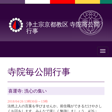
浄土宗京都教区 寺院毎公開
行事
Toggl
naviga
寺院毎公開行事
喜運寺: 洗心の集い
2018/04/26 13時30分～15時
法然上人の言葉を学びませんか。前住職ができるだけやさし
くお話をします。みんなで楽しく勉強しましょう。4/26・