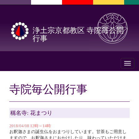
浄土宗京都教区 寺院毎公開
行事
Toggl
naviga
寺院毎公開行事
稱名寺: 花まつり
2018/04/08 12時～14時
お釈迦さまの誕生仏をおまつりしています。甘茶もご用意し
ますので、お釈迦さまにおかけしたり、味わっていただけま