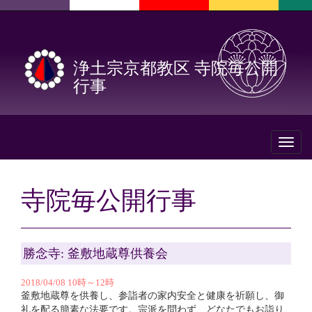
浄土宗京都教区 寺院毎公開
行事
Toggl
naviga
寺院毎公開行事
勝念寺: 釜敷地蔵尊供養会
2018/04/08 10時～12時
釜敷地蔵尊を供養し、参詣者の家内安全と健康を祈願し、御
礼を配る簡素な法要です。宗派を問わず、どなたでもお詣り