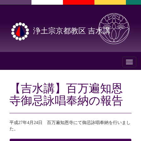
浄土宗京都教区 吉水講
Toggl
naviga
【吉水講】百万遍知恩
寺御忌詠唱奉納の報告
平成27年4月24日 百万遍知恩寺にて御忌詠唱奉納を行いまし
た。