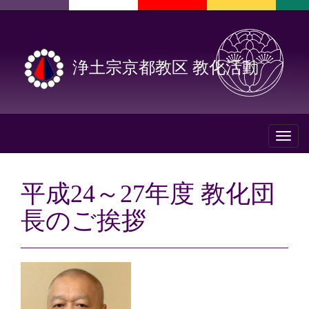
浄土宗京都教区 教化活動
Toggl
naviga
平成24～27年度 教化団
長のご挨拶