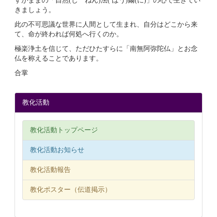
すがままの「自然(じ ねん)法( ほう)爾(に)」の心で生きてい
きましょう。
此の不可思議な世界に人間として生まれ、自分はどこから来
て、命が終われば何処へ行くのか。
極楽浄土を信じて、ただひたすらに「南無阿弥陀仏」とお念
仏を称えることであります。
合掌
教化活動
教化活動トップページ
教化活動お知らせ
教化活動報告
教化ポスター（伝道掲示）