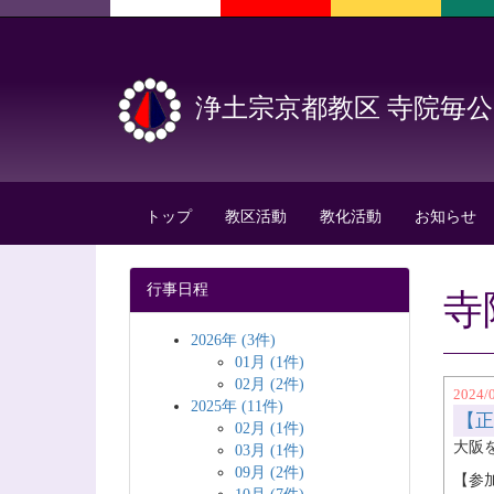
浄土宗京都教区 寺院毎
トップ
教区活動
教化活動
お知らせ
行事日程
寺
2026年 (3件)
01月 (1件)
02月 (2件)
2024/
2025年 (11件)
【正
02月 (1件)
大阪
03月 (1件)
09月 (2件)
【参