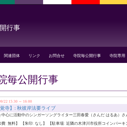
公開行事
関連団体
リンク
お問合せ
寺院毎公開行事
寺院専用
院毎公開行事
09/22 15:30 ～ 16:00
覚寺】: 秋彼岸法要ライブ
を中心に活動中のシンガーソングライター三田春愛（さんだ はるあ）さ
加費: 無料】 【朱印: なし】 【駐車場: 近隣の木津川市役所コインパ