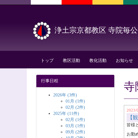
浄土宗京都教区 寺院毎
トップ
教区活動
教化活動
お知らせ
行事日程
寺
2026年 (3件)
01月 (1件)
02月 (2件)
2023/
2025年 (11件)
【観
02月 (1件)
皆様
03月 (1件)
09月 (2件)
お勤