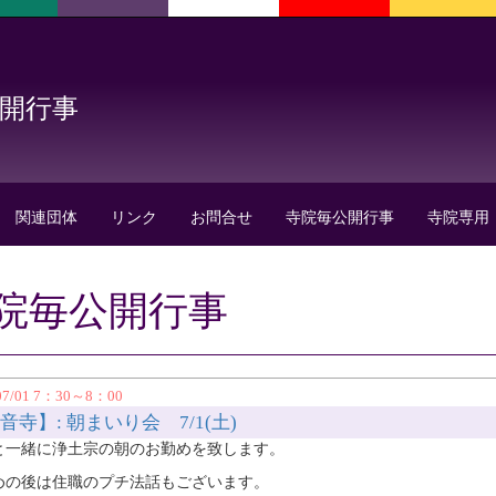
公開行事
関連団体
リンク
お問合せ
寺院毎公開行事
寺院専用
院毎公開行事
07/01 7：30～8：00
音寺】: 朝まいり会 7/1(土)
と一緒に浄土宗の朝のお勤めを致します。
めの後は住職のプチ法話もございます。