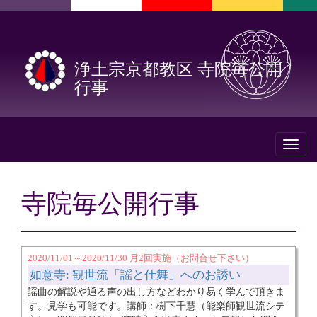
浄土宗京都教区 寺院毎公開
行事
Toggl
naviga
寺院毎公開行事
2020/11/01～2020/11/30 月2回実施（お問合せ下さい）
如意寺: 観世流「謡と仕舞」へのお誘い
謡曲の解説や通る声の出し方などわかり易く学んで頂きま
す。見学も可能です。講師：樹下千慧（能楽師観世流シテ