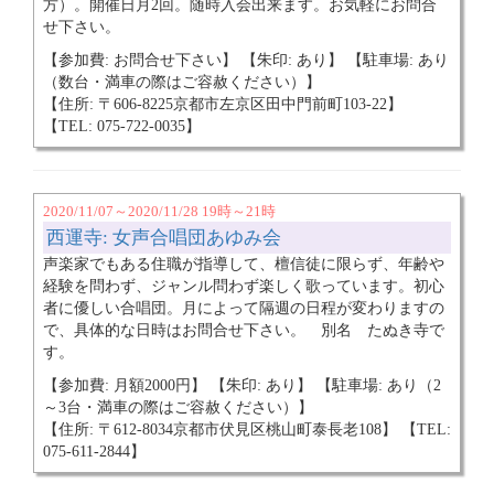
方）。開催日月2回。随時入会出来ます。お気軽にお問合
せ下さい。
【参加費: お問合せ下さい】 【朱印: あり】 【駐車場: あり
（数台・満車の際はご容赦ください）】
【住所: 〒606-8225京都市左京区田中門前町103-22】
【TEL: 075-722-0035】
2020/11/07～2020/11/28 19時～21時
西運寺: 女声合唱団あゆみ会
声楽家でもある住職が指導して、檀信徒に限らず、年齢や
経験を問わず、ジャンル問わず楽しく歌っています。初心
者に優しい合唱団。月によって隔週の日程が変わりますの
で、具体的な日時はお問合せ下さい。 別名 たぬき寺で
す。
【参加費: 月額2000円】 【朱印: あり】 【駐車場: あり（2
～3台・満車の際はご容赦ください）】
【住所: 〒612-8034京都市伏見区桃山町泰長老108】 【TEL:
075-611-2844】