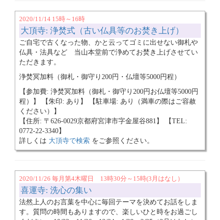
2020/11/14 15時～16時
大頂寺: 浄焚式（古い仏具等のお焚き上げ）
ご自宅で古くなった物、かと云ってゴミに出せない御札や
仏具・法具など 当山本堂前で浄めてお焚き上げさせてい
ただきます。
浄焚冥加料（御札・御守り200円・仏壇等5000円程）
【参加費: 浄焚冥加料（御札・御守り200円お仏壇等5000円
程）】 【朱印: あり】 【駐車場: あり（満車の際はご容赦
ください）】
【住所: 〒626-0029京都府宮津市字金屋谷881】 【TEL:
0772-22-3340】
詳しくは
大頂寺で検索
をご参照ください。
2020/11/26 毎月第4木曜日 13時30分～15時(3月はなし）
喜運寺: 洗心の集い
法然上人のお言葉を中心に毎回テーマを決めてお話をしま
す。質問の時間もありますので、楽しいひと時をお過ごし