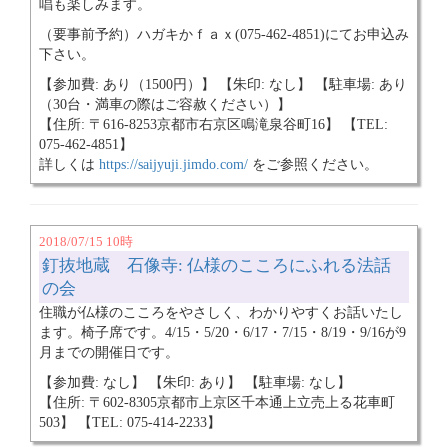
唱も楽しみます。
（要事前予約）ハガキかｆａｘ(075-462-4851)にてお申込み
下さい。
【参加費: あり（1500円）】 【朱印: なし】 【駐車場: あり
（30台・満車の際はご容赦ください）】
【住所: 〒616-8253京都市右京区鳴滝泉谷町16】 【TEL:
075-462-4851】
詳しくは
https://saijyuji.jimdo.com/
をご参照ください。
2018/07/15 10時
釘抜地蔵 石像寺: 仏様のこころにふれる法話
の会
住職が仏様のこころをやさしく、わかりやすくお話いたし
ます。椅子席です。4/15・5/20・6/17・7/15・8/19・9/16が9
月までの開催日です。
【参加費: なし】 【朱印: あり】 【駐車場: なし】
【住所: 〒602-8305京都市上京区千本通上立売上る花車町
503】 【TEL: 075-414-2233】