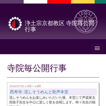
浄土宗京都教区 寺院毎公開
行事
Toggl
naviga
寺院毎公開行事
2018/07/05 11時～14時
西寿寺: 流しそうめんと歌声本堂
流しそうめんをお楽しみいただいた後、本堂にて声楽家太
田路子先生を中心に楽しく歌を合唱します。時々先生の独