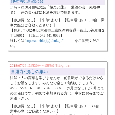
浄福寺: 蓮酒の会
14時～約30分住職の話「極楽と蓮」 蓮酒の会（先着40
名） 蓮の葉っぱにお酒を注いで飲みます。
【参加費: なし】 【朱印: あり】 【駐車場: あり（10台・満
車の際はご容赦ください）】
【住所: 〒602-8453京都市上京区浄福寺通一条上ル笹屋町２
丁目601】 【TEL: 075-441-0058】
詳しくは
http://ameblo.jp/johukuji/
をご参照くださ
い。
2018/07/26 13時30分～15時(9月はなし）
喜運寺: 洗心の集い
法然上人の言葉を学びませんか。前住職ができるだけやさ
しくお話をします。みんなで楽しく勉強しましょう。
4/26・5/24・6・/28・7/26・8/23/・（9月はなし）が9月まで
の開催日です。初めて参加される方は、事前にお寺までご
連絡下さい。
【参加費: なし】 【朱印: あり】 【駐車場: あり （4台・
満車の際はご容赦ください）】