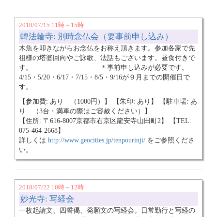
2018/07/15 11時～15時
轉法輪寺: 別時念仏会（要事前申し込み）
木魚を叩きながらお念仏をお称え頂きます。参加各家で先
祖様の塔婆回向やご詠歌、法話もございます。昼食付きで
す。 ＊事前申し込みが必要です。
4/15・5/20・6/17・7/15・8/5・9/16が９月までの開催日で
す。
【参加費: あり （1000円）】 【朱印: あり】 【駐車場: あ
り （3台・満車の際はご容赦ください）】
【住所: 〒616-8007京都市右京区龍安寺山田町2】 【TEL:
075-464-2668】
詳しくは
http://www.geocities.jp/tenpourinji/
をご参照くださ
い。
2018/07/22 10時～12時
妙光寺: 写経会
一枚起請文、四誓偈、発願文の写経会。日常勤行と写経の