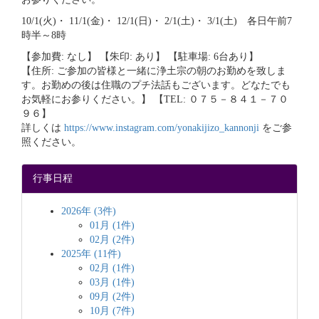
10/1(火)・ 11/1(金)・ 12/1(日)・ 2/1(土)・ 3/1(土) 各日午前7
時半～8時
【参加費: なし】 【朱印: あり】 【駐車場: 6台あり】
【住所: ご参加の皆様と一緒に浄土宗の朝のお勤めを致しま
す。お勤めの後は住職のプチ法話もございます。どなたでも
お気軽にお参りください。】 【TEL: ０７５－８４１－７０
９６】
詳しくは
https://www.instagram.com/yonakijizo_kannonji
をご参
照ください。
行事日程
2026年 (3件)
01月 (1件)
02月 (2件)
2025年 (11件)
02月 (1件)
03月 (1件)
09月 (2件)
10月 (7件)