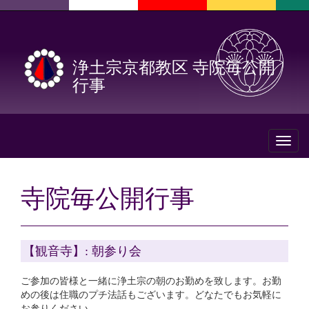
浄土宗京都教区 寺院毎公開
行事
Toggl
naviga
寺院毎公開行事
【観音寺】: 朝参り会
ご参加の皆様と一緒に浄土宗の朝のお勤めを致します。お勤
めの後は住職のプチ法話もございます。どなたでもお気軽に
お参りください。