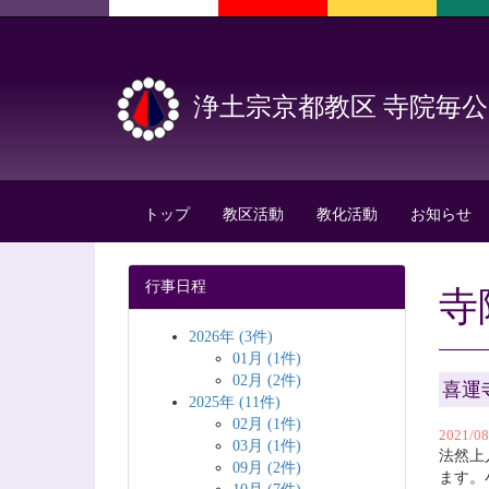
浄土宗京都教区 寺院毎
トップ
教区活動
教化活動
お知らせ
行事日程
寺
2026年 (3件)
01月 (1件)
02月 (2件)
喜運
2025年 (11件)
02月 (1件)
2021/
03月 (1件)
法然上
09月 (2件)
ます。小