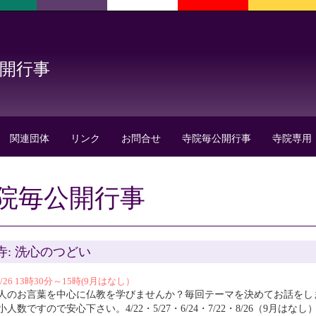
公開行事
関連団体
リンク
お問合せ
寺院毎公開行事
寺院専用
院毎公開行事
寺: 洗心のつどい
08/26 13時30分～15時(9月はなし）
人のお言葉を中心に仏教を学びませんか？毎回テーマを決めてお話をし
人数ですので安心下さい。4/22・5/27・6/24・7/22・8/26（9月は