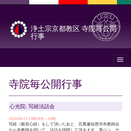
浄土宗京都教区 寺院毎公開
行事
Toggl
naviga
寺院毎公開行事
心光院: 写経法話会
2020/06/25 13時30分～16時
写経（般若心経）をして頂いたあと、百萬遍知恩寺布教師会
から布教師を招いて、法話を拝聴して頂きます。筆ペン、サ