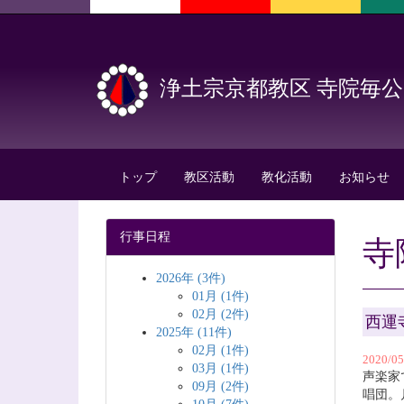
浄土宗京都教区 寺院毎
トップ
教区活動
教化活動
お知らせ
行事日程
寺
2026年 (3件)
01月 (1件)
02月 (2件)
西運
2025年 (11件)
02月 (1件)
2020/
03月 (1件)
声楽家
09月 (2件)
唱団。