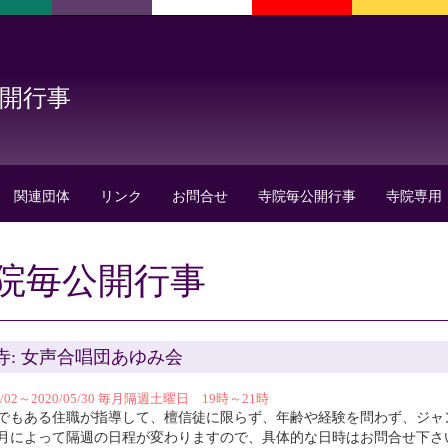
公開行事
関連団体
リンク
お問合せ
寺院毎公開行事
寺院専用
院毎公開行事
寺: 女声合唱団あゆみ会
05/02～2020/05/30 毎月隔週土曜日 19時～21時
でもある住職が指導して、檀信徒に限らず、年齢や経験を問わず、ジャ
月によって隔週の日程が変わりますので、具体的な日時はお問合せ下さ