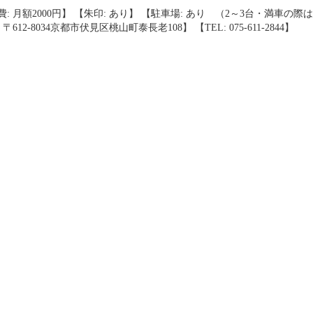
費: 月額2000円】 【朱印: あり】 【駐車場: あり （2～3台・満車の
 〒612-8034京都市伏見区桃山町泰長老108】 【TEL: 075-611-2844】