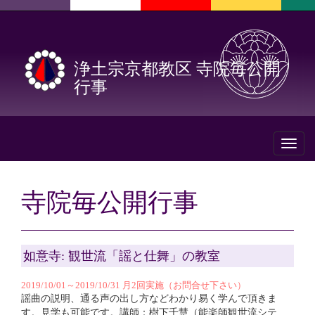
浄土宗京都教区 寺院毎公開
行事
Toggl
naviga
寺院毎公開行事
如意寺: 観世流「謡と仕舞」の教室
2019/10/01～2019/10/31 月2回実施（お問合せ下さい）
謡曲の説明、通る声の出し方などわかり易く学んで頂きま
す。見学も可能です。講師：樹下千慧（能楽師観世流シテ