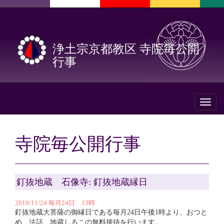
浄土宗京都教区 寺院毎公開
行事
Toggl
naviga
寺院毎公開行事
釘抜地蔵 石像寺: 釘抜地蔵縁日
2019/11/24 毎月24日 13時
釘抜地蔵大菩薩の御縁日である毎月24日午後1時より、おつと
め、法話、地蔵しるこの無料接待を行います。