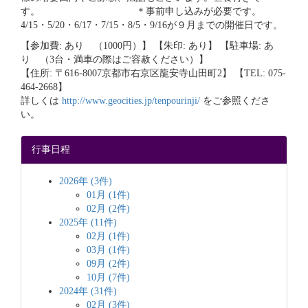
す。 ＊事前申し込みが必要です。
4/15・5/20・6/17・7/15・8/5・9/16が９月までの開催日です。
【参加費: あり （1000円）】 【朱印: あり】 【駐車場: あ
り （3台・満車の際はご容赦ください）】
【住所: 〒616-8007京都市右京区龍安寺山田町2】 【TEL: 075-
464-2668】
詳しくは
http://www.geocities.jp/tenpourinji/
をご参照くださ
い。
行事日程
2026年 (3件)
01月 (1件)
02月 (2件)
2025年 (11件)
02月 (1件)
03月 (1件)
09月 (2件)
10月 (7件)
2024年 (31件)
02月 (3件)