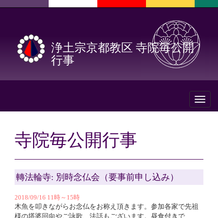
浄土宗京都教区 寺院毎公開
行事
Toggl
naviga
寺院毎公開行事
轉法輪寺: 別時念仏会（要事前申し込み）
2018/09/16 11時～15時
木魚を叩きながらお念仏をお称え頂きます。参加各家で先祖
様の塔婆回向やご詠歌、法話もございます。昼食付きで